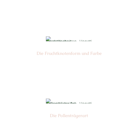
Nr: 10
⌀
4-5 cm
Die Frucht­knotenform und Farbe
Nr: 03
Farbe: grün
Die Pollen­trägerart
Nr: 05