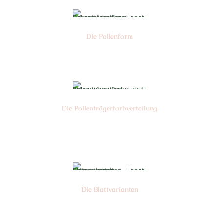
Die Pollen­form
Nr: 04
Die Pollen­trägerfarb­verteilung
Nr: 04
Die Blattvarianten
Nr: 11