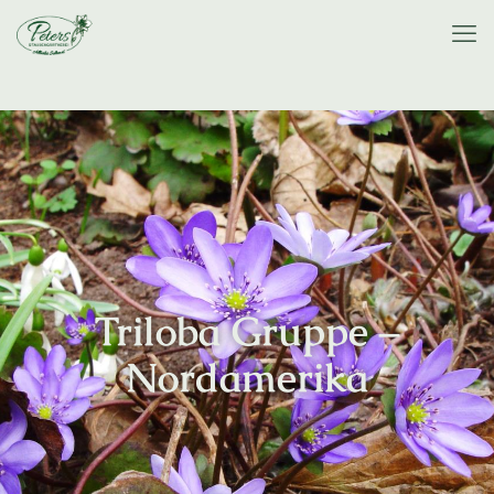
Triloba Gruppe –
Nordamerika