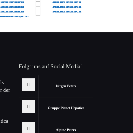
Folgt uns auf Social Media!
ls
Jürgen Peters
r der
e
Gruppe Planet Hepatica
tica
Alpine Peters