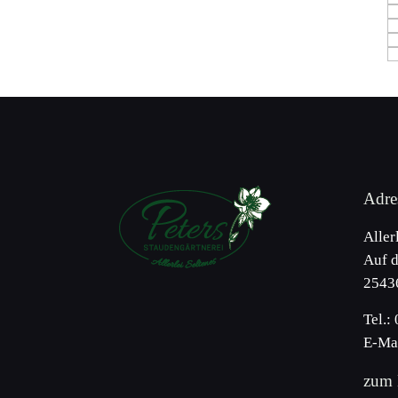
Adre
Aller
Auf d
2543
Tel.:
E-Mai
zum 