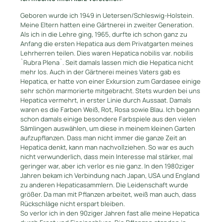
Geboren wurde ich 1949 in Uetersen/Schleswig-Holstein.
Meine Eltern hatten eine Gärtnerei in zweiter Generation.
Als ich in die Lehre ging, 1965, durfte ich schon ganz zu
Anfang die ersten Hepatica aus dem Privatgarten meines
Lehrherren teilen. Dies waren Hepatica nobilis var. nobilis
`Rubra Plena`. Seit damals lassen mich die Hepatica nicht
mehr los. Auch in der Gärtnerei meines Vaters gab es
Hepatica, er hatte von einer Exkursion zum Gardasee einige
sehr schön marmorierte mitgebracht. Stets wurden bei uns
Hepatica vermehrt, in erster Linie durch Aussaat. Damals
waren es die Farben Weiß, Rot, Rosa sowie Blau. Ich begann
schon damals einige besondere Farbspiele aus den vielen
Sämlingen auswählen, um diese in meinem kleinen Garten
aufzupflanzen. Dass man nicht immer die ganze Zeit an
Hepatica denkt, kann man nachvollziehen. So war es auch
nicht verwunderlich, dass mein Interesse mal stärker, mal
geringer war, aber ich verlor es nie ganz. In den 1980ziger
Jahren bekam ich Verbindung nach Japan, USA und England
zu anderen Hepaticasammlern. Die Leidenschaft wurde
größer. Da man mit Pflanzen arbeitet, weiß man auch, dass
Rückschläge nicht erspart bleiben.
So verlor ich in den 90ziger Jahren fast alle meine Hepatica