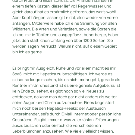
durch Frost und Eiseinschluss. Die Pflanzen standen in
einem tiefen Kasten, dieser lief voll Regenwasser und
gleich darauf hat es erbärmlich gefroren, das war’s wohl!
Aber Kopf hängen lassen gilt nicht, also wieder von vorne
anfangen. Mittlerweile habe ich eine Sammlung von allen
Wildarten. Die Arten und Varietäten, sowie die Sorten die
ich bei mir in Töpfen und ausgepflanzt beherberge, haben
jetzt den stattlichen Umfang von über 1200 Sorten. Sie
werden sagen: Verrückt! Warum nicht, auf diesem Gebiet
bin ich es gerne.
Es bringt mir Ausgleich, Ruhe und vor allem macht es mir
Spaß, mich mit Hepatica zu beschäftigen. Ich werde es
sicher so lange machen, bis es nicht mehr geht, gerade als
Rentner im Unruhestand ist es eine geniale Aufgabe. Es ist
kein Ende zu sehen, es gibt noch so viel Neues zu
entdecken, da kann man doch gar nicht anders als weiter
seine Augen und Ohren aufzumachen. Eines begeistert
mich noch bei den Hepatica-Freaks; der Austausch
untereinander, sei’s durch E Mail, Internet oder persönliche
Gespräche. Es gibt immer etwas zu erzählen, Erfahrungen
auszutauschen oder einfach die verschiedenen
Leberblümchen anzusehen. Wie viele vielleicht wissen,