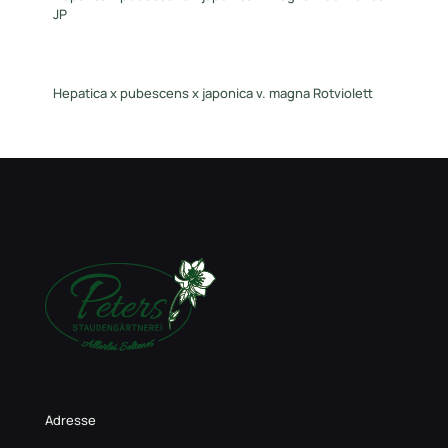
JP
Hepatica x pubescens x japonica v. magna Rotviolett
Adresse