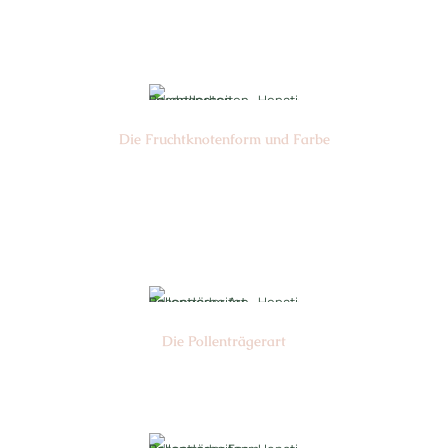
⌀
4-5 cm
Die Frucht­knotenform und Farbe
Nr: 02
Farbe: gelb
Die Pollen­trägerart
Nr: 04