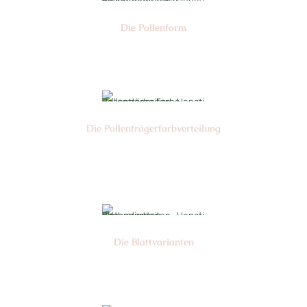
Die Pollen­form
Nr: 04
Die Pollen­trägerfarb­verteilung
Nr: 06
Die Blattvarianten
Nr: 11