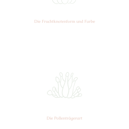
Die Frucht­knotenform und Farbe
Nr: 2
Farbe: grün-gelb
Die Pollen­trägerart