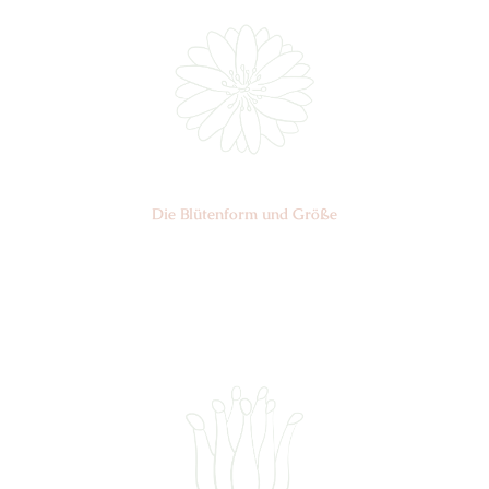
Die Blüten­form und Größe
Nr: 13
⌀
3-4 cm