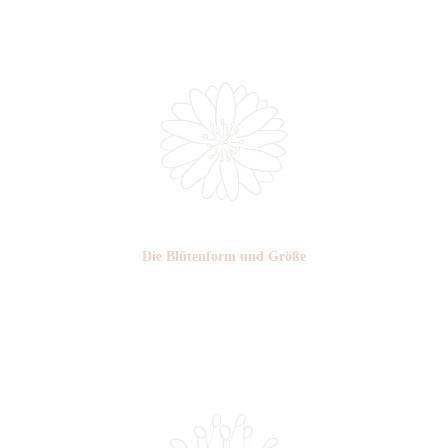
Nr: 0
Die Blüten­form und Größe
Nr: 15
⌀
4-5 cm