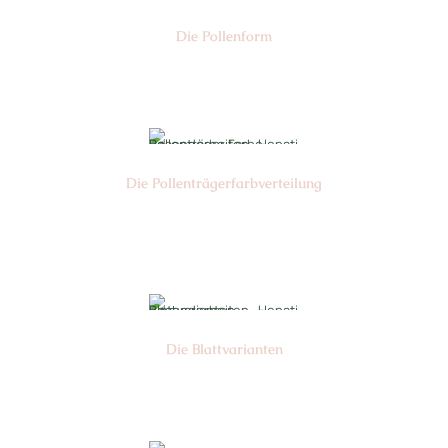
Die Pollen­form
Nr: 4
Die Pollen­trägerfarb­verteilung
Nr: 6
Die Blattvarianten
Nr: 10