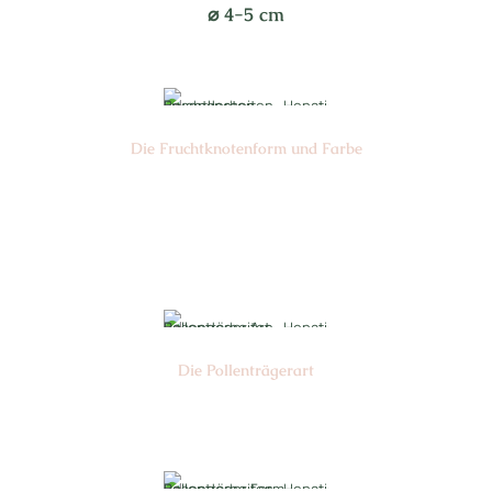
⌀
4-5 cm
Die Frucht­knotenform und Farbe
Nr: 3
Farbe: gelb-grün
Die Pollen­trägerart
Nr: 4