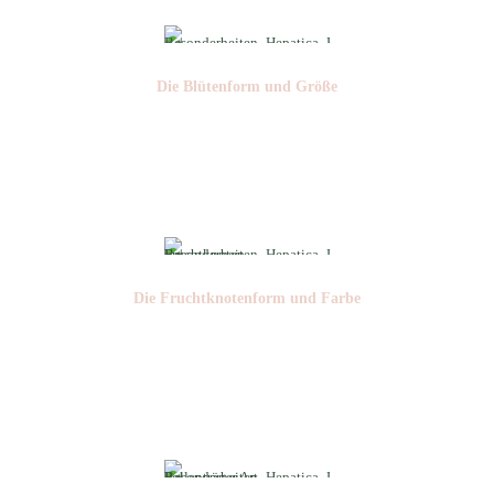
Die Blüten­form und Größe
Nr: 10
⌀
5-6 cm
Die Frucht­knotenform und Farbe
Nr: 3
Farbe: grün