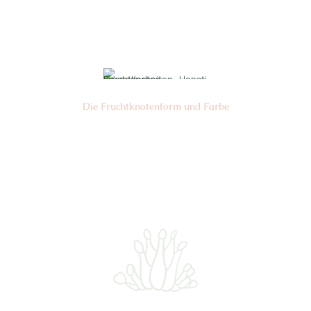
Nr: 10
⌀
4-5,5 cm
Die Frucht­knotenform und Farbe
Nr: 2
Farbe: grün