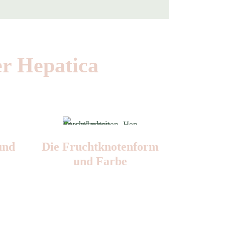
er Hepatica
und
Die Frucht­knotenform
und Farbe
Nr: 3
Farbe: grün