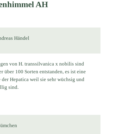
tenhimmel AH
ndreas Händel
en von H. transsilvanica x nobilis sind
er über 100 Sorten entstanden, es ist eine
e der Hepatica weil sie sehr wüchsig und
lig sind.
blümchen