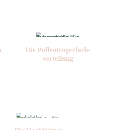
m
Die Pollen­trägerfarb­
verteilung
Nr: 6