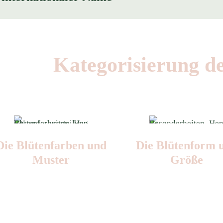
Kategorisierung d
Die Blüten­farben und
Die Blüten­form 
Muster
Größe
Nr: 10
Nr: 4
⌀
4-5,5 cm