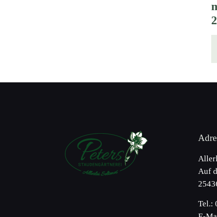
Adre
Aller
Auf d
2543
Tel.:
E-Mai