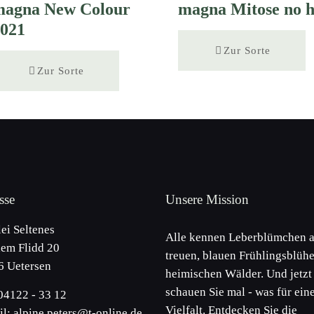
magna New Colour
magna Mitose no 
2021
Zur Sorte
Zur Sorte
sse
Unsere Mission
lei Seltenes
Alle kennen Leberblümchen a
em Flidd 20
treuen, blauen Frühlingsblühe
6 Uetersen
heimischen Wälder. Und jetzt
schauen Sie mal - was für ein
 04122 - 33 12
Vielfalt. Entdecken Sie die
l: alpine.peters@t-online.de