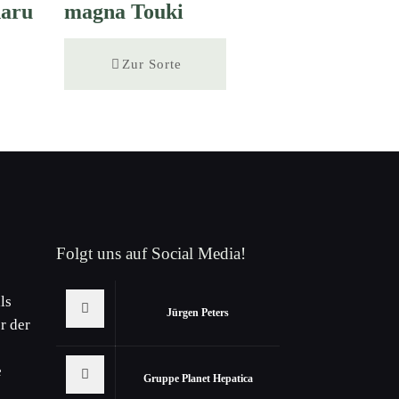
haru
magna Touki
Zur Sorte
Folgt uns auf Social Media!
ls
Jürgen Peters
r der
e
Gruppe Planet Hepatica