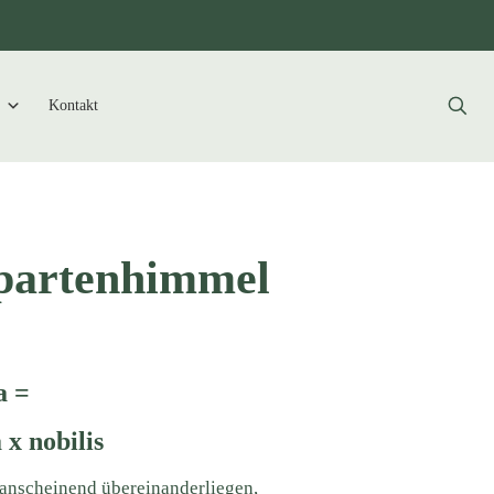
Kontakt
partenhimmel
a =
 x nobilis
r anscheinend übereinanderliegen,