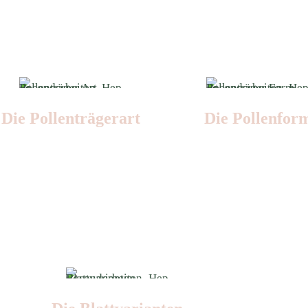
Die Pollen­trägerart
Die Pollen­for
Nr: 5
Nr: 4