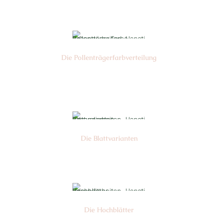
Nr: 4
Die Pollen­trägerfarb­verteilung
Nr: 1
Die Blattvarianten
Nr: 11
Die Hochblätter