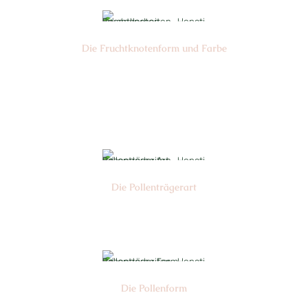
Die Frucht­knotenform und Farbe
Nr: 2
Farbe: rot-grün
Die Pollen­trägerart
Nr: 4
Die Pollen­form