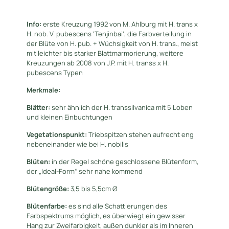
Info:
erste Kreuzung 1992 von M. Ahlburg mit H. trans x
H. nob. V. pubescens 'Tenjinbai', die Farbverteilung in
der Blüte von H. pub. + Wüchsigkeit von H. trans., meist
mit leichter bis starker Blattmarmorierung, weitere
Kreuzungen ab 2008 von J.P. mit H. transs x H.
pubescens Typen
Merkmale:
Blätter:
sehr ähnlich der H. transsilvanica mit 5 Loben
und kleinen Einbuchtungen
Vegetationspunkt:
Triebspitzen stehen aufrecht eng
nebeneinander wie bei H. nobilis
Blüten:
in der Regel schöne geschlossene Blütenform,
der „Ideal-Form“ sehr nahe kommend
Blütengröße:
3,5 bis 5,5cm Ø
Blütenfarbe:
es sind alle Schattierungen des
Farbspektrums möglich, es überwiegt ein gewisser
Hang zur Zweifarbigkeit, außen dunkler als im Inneren