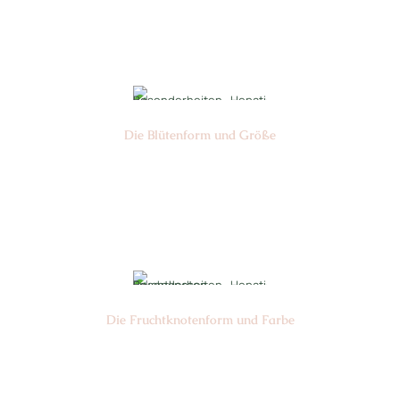
Nr: 0
Die Blüten­form und Größe
Nr: 14 Harashibe
⌀
3-4 cm
Die Frucht­knotenform und Farbe
Nr: 3
Farbe: gelb-grün