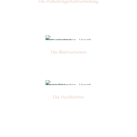
Die Pollen­trägerfarb­verteilung
Nr:
Die Blattvarianten
Nr: 6
Die Hochblätter
Nr: 1/2