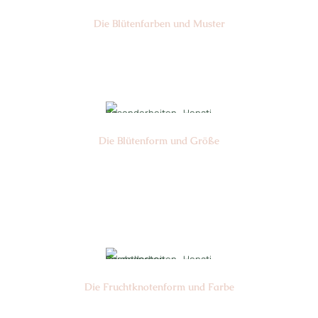
Die Blüten­farben und Muster
Nr: 11
Die Blüten­form und Größe
Nr: 17 Nidan
⌀
3-4 cm
Die Frucht­knotenform und Farbe
Nr: 3