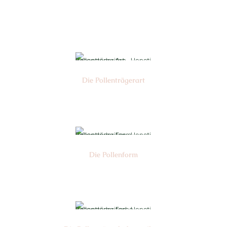
Farbe: grün
Die Pollen­trägerart
Nr:
Die Pollen­form
Nr: