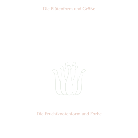
Die Blüten­form und Größe
Nr: 16 Nidan
⌀
3-4 cm
Die Frucht­knotenform und Farbe
Nr: 2
Farbe: grün