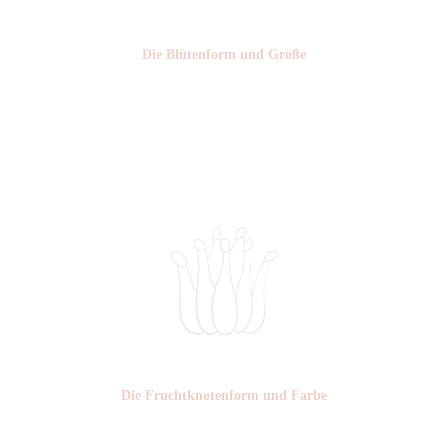
Die Blüten­form und Größe
Nr: 9
⌀
4,5-5,5 cm
Die Frucht­knotenform und Farbe
Nr: 3