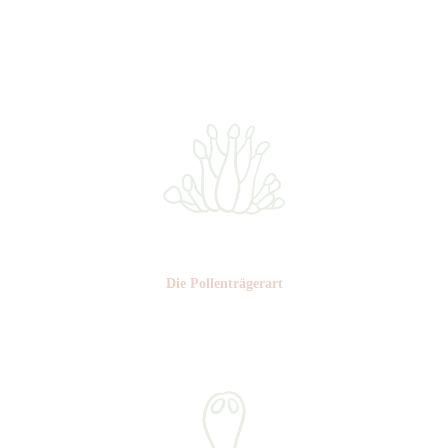
Farbe: grün-gelb
Die Pollen­trägerart
Nr: 4