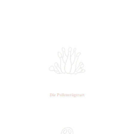
Nr: 2
Farbe: grün-gelb
Die Pollen­trägerart
Nr: 4