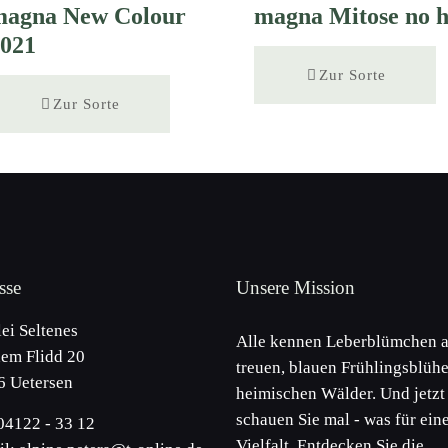
magna New Colour
magna Mitose no 
2021
Zur Sorte
Zur Sorte
sse
Unsere Mission
lei Seltenes
Alle kennen Leberblümchen a
em Flidd 20
treuen, blauen Frühlingsblühe
6 Uetersen
heimischen Wälder. Und jetzt
schauen Sie mal - was für ein
 04122 - 33 12
Vielfalt. Entdecken Sie die