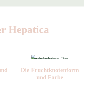
er Hepatica
und
Die Frucht­knotenform
und Farbe
Nr: 2
Farbe: grün-gelb