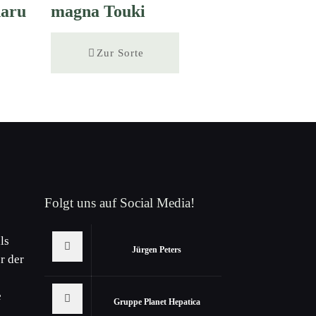
haru
magna Touki
Zur Sorte
Folgt uns auf Social Media!
ls
Jürgen Peters
r der
e
Gruppe Planet Hepatica