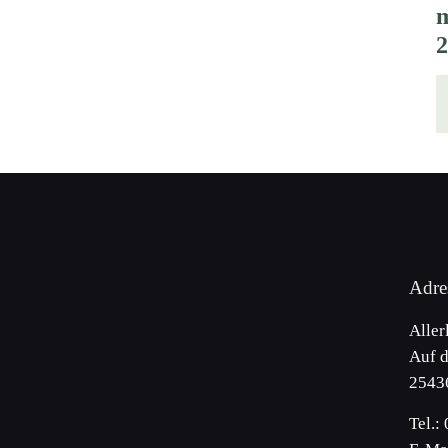
Adre
Aller
Auf d
2543
Tel.: