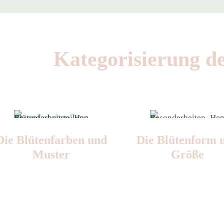
Kategorisierung d
Die Blüten­farben und
Die Blüten­form 
Muster
Größe
Nr: 10
Nr: 0
⌀
5-6 cm