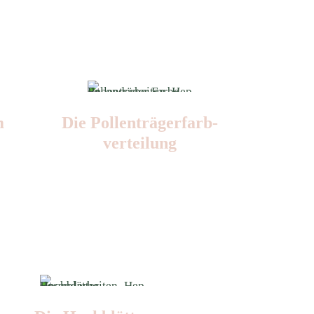
m
Die Pollen­trägerfarb­
verteilung
Nr: 4