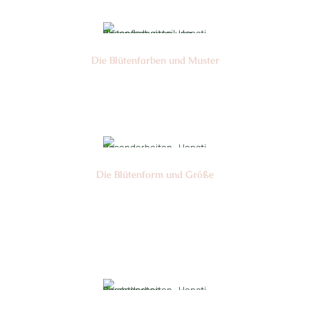
Die Blüten­farben und Muster
Nr: 0
Die Blüten­form und Größe
Nr: 1/9
∅ : 3-4 cm