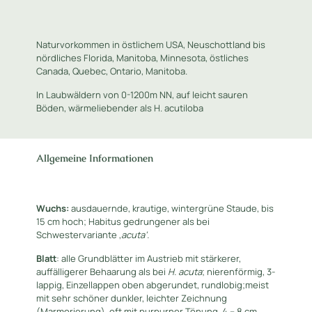
Naturvorkommen in östlichem USA, Neuschottland bis
nördliches Florida, Manitoba, Minnesota, östliches
Canada, Quebec, Ontario, Manitoba.
In Laubwäldern von 0-1200m NN, auf leicht sauren
Böden, wärmeliebender als H. acutiloba
Allgemeine Informationen
Wuchs:
ausdauernde, krautige, wintergrüne Staude, bis
15 cm hoch; Habitus gedrungener als bei
Schwestervariante ‚
acuta‘.
Blatt
: alle Grundblätter im Austrieb mit stärkerer,
auffälligerer Behaarung als bei
H.
acuta
; nierenförmig, 3-
lappig, Einzellappen oben abgerundet, rundlobig;meist
mit sehr schöner dunkler, leichter Zeichnung
(Marmorierung), oft mit purpurner Tönung, 4 – 8 cm,