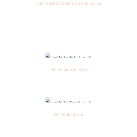
Die Frucht­knotenform und Farbe
Nr: 2/3
Farbe: grün
Die Pollen­trägerart
Nr: 4/5
Die Pollen­form
Nr: 4/5