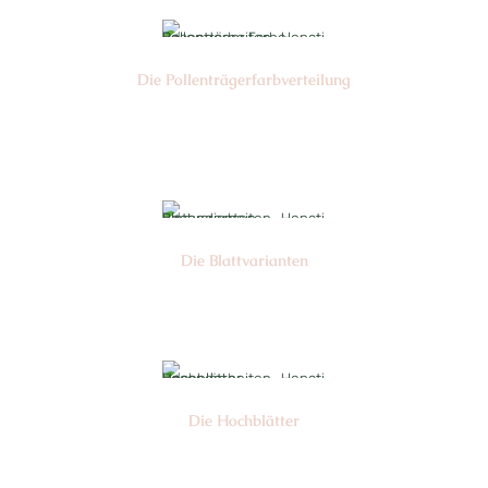
Die Pollen­trägerfarb­verteilung
Nr: 1/6
Die Blattvarianten
Nr: 7
Die Hochblätter
Nr: 1/2