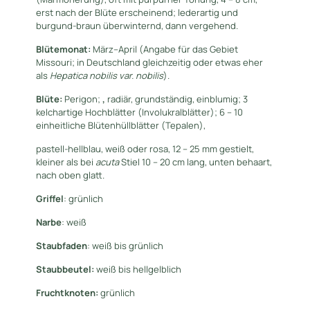
erst nach der Blüte erscheinend; lederartig und
burgund-braun überwinternd, dann vergehend.
Blütemonat:
März–April (Angabe für das Gebiet
Missouri; in Deutschland gleichzeitig oder etwas eher
als
Hepatica nobilis
var.
nobilis
).
Blüte:
Perigon;
,
radiär, grundständig, einblumig; 3
kelchartige Hochblätter (Involukralblätter); 6 – 10
einheitliche Blütenhüllblätter (Tepalen),
pastell-hellblau, weiß oder rosa, 12 – 25 mm gestielt,
kleiner als bei
acuta
Stiel 10 – 20 cm lang, unten behaart,
nach oben glatt.
Griffel
: grünlich
Narbe
: weiß
S
taubfaden
: weiß bis grünlich
Staubbeutel:
weiß bis hellgelblich
Fruchtknoten:
grünlich