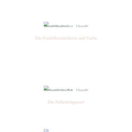
Nr: 1+9
Die Frucht­knotenform und Farbe
Nr: 2 + 3
Farbe: grün + gelb
Die Pollen­trägerart
Nr: 4 + 5