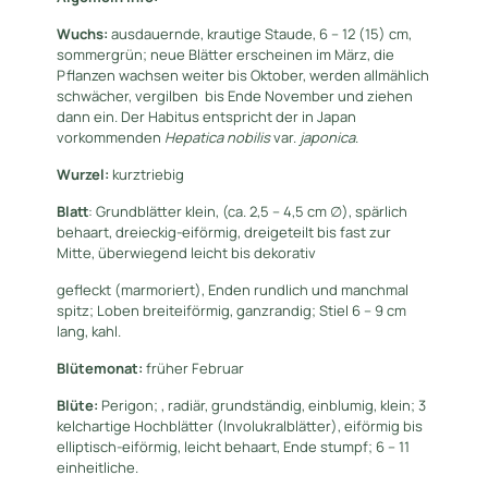
Wuchs:
ausdauernde, krautige Staude, 6 – 12 (15) cm,
sommergrün; neue Blätter erscheinen im März, die
Pflanzen wachsen weiter bis Oktober, werden allmählich
schwächer, vergilben bis Ende November und ziehen
dann ein. Der Habitus entspricht der in Japan
vorkommenden
Hepatica nobilis
var.
japonica
.
Wurzel:
kurztriebig
Blatt
: Grundblätter klein, (ca. 2,5 – 4,5 cm ∅), spärlich
behaart, dreieckig-eiförmig, dreigeteilt bis fast zur
Mitte, überwiegend leicht bis dekorativ
gefleckt (marmoriert), Enden rundlich und manchmal
spitz; Loben breiteiförmig, ganzrandig; Stiel 6 – 9 cm
lang, kahl.
Blütemonat:
früher Februar
Blüte:
Perigon; , radiär, grundständig, einblumig, klein; 3
kelchartige Hochblätter (Involukralblätter), eiförmig bis
elliptisch-eiförmig, leicht behaart, Ende stumpf; 6 – 11
einheitliche.