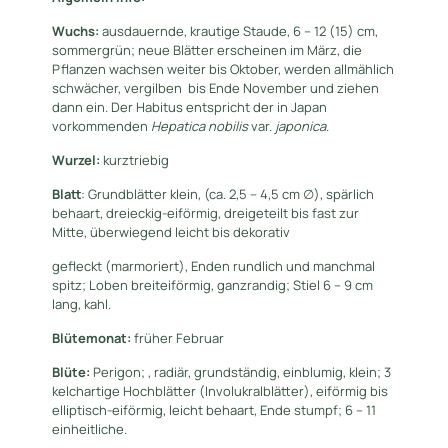
Wuchs:
ausdauernde, krautige Staude, 6 – 12 (15) cm,
sommergrün; neue Blätter erscheinen im März, die
Pflanzen wachsen weiter bis Oktober, werden allmählich
schwächer, vergilben bis Ende November und ziehen
dann ein. Der Habitus entspricht der in Japan
vorkommenden
Hepatica nobilis
var.
japonica
.
Wurzel:
kurztriebig
Blatt
: Grundblätter klein, (ca. 2,5 – 4,5 cm ∅), spärlich
behaart, dreieckig-eiförmig, dreigeteilt bis fast zur
Mitte, überwiegend leicht bis dekorativ
gefleckt (marmoriert), Enden rundlich und manchmal
spitz; Loben breiteiförmig, ganzrandig; Stiel 6 – 9 cm
lang, kahl.
Blütemonat:
früher Februar
Blüte:
Perigon; , radiär, grundständig, einblumig, klein; 3
kelchartige Hochblätter (Involukralblätter), eiförmig bis
elliptisch-eiförmig, leicht behaart, Ende stumpf; 6 – 11
einheitliche.