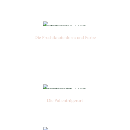
Nr: 1+9
Die Frucht­knotenform und Farbe
Nr: 2 + 3
Farbe: grün + gelb
Die Pollen­trägerart
Nr: 4 + 5