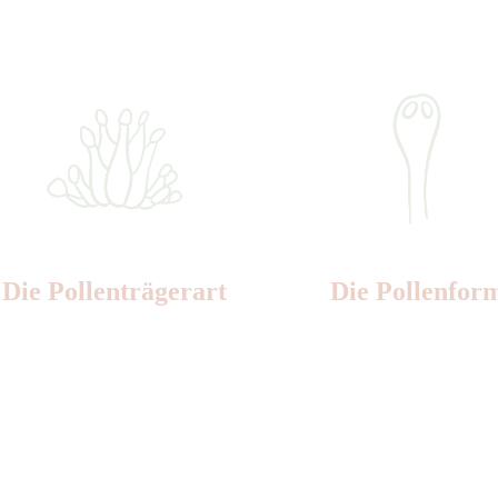
Die Pollen­trägerart
Die Pollen­for
Nr: 5
Nr: 4