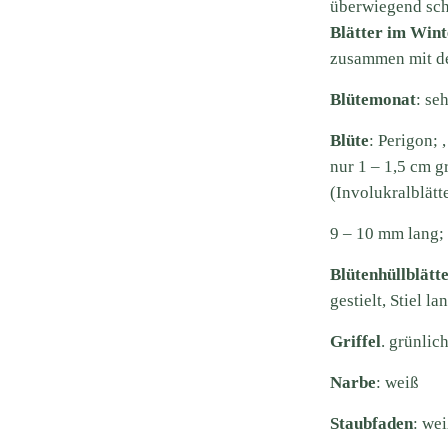
überwiegend sch
Blätter im Wint
zusammen mit de
Blütemonat
: se
Blüte
: Perigon; 
nur 1 – 1,5 cm g
(Involukralblätte
9 – 10 mm lang; 
Blütenhüllblätt
gestielt, Stiel la
Griffel
. grünlic
N
arbe
: weiß
Staubfaden
: we