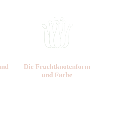
und
Die Frucht­knotenform
und Farbe
Nr: 3
Farbe: grün