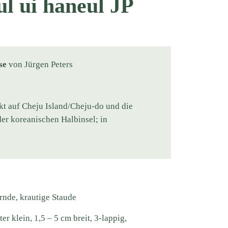
ul ui haneul JP
se
von Jürgen Peters
kt auf Cheju Island/Cheju-do und die
der koreanischen Halbinsel; in
rnde, krautige Staude
er klein, 1,5 – 5 cm breit, 3-lappig,