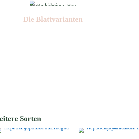
Die Blattvarianten
Nr: D
itere Sorten