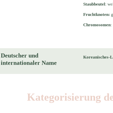
Staubbeutel
: we
Fruchtknoten:
g
Chromosomen
:
Deutscher und
Koreanisches-
internationaler Name
Kategorisierung d