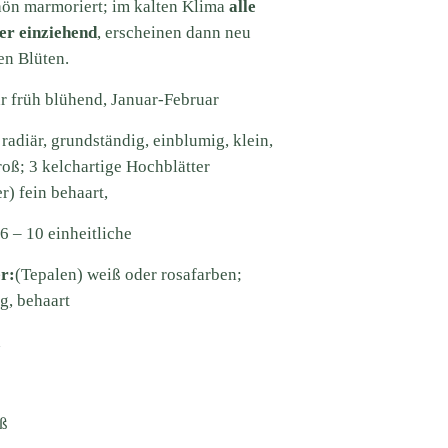
ön marmoriert; im kalten Klima
alle
er einziehend
, erscheinen dann neu
n Blüten.
hr früh blühend, Januar-Februar
, radiär, grundständig, einblumig, klein,
roß; 3 kelchartige Hochblätter
r) fein behaart,
6 – 10 einheitliche
er:
(Tepalen) weiß oder rosafarben;
ng, behaart
h
iß