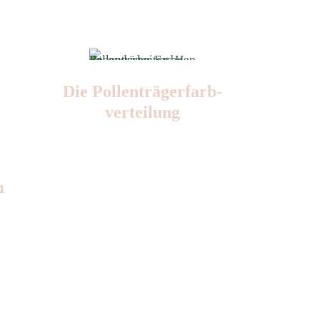
Die Pollen­trägerfarb­
verteilung
m
Nr: 6