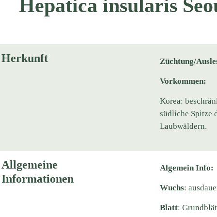
Hepatica insularis Seo
Herkunft
Züchtung/Ausle
Vorkommen:
Korea: beschrän
südliche Spitze 
Laubwäldern.
Allgemeine
Algemein Info:
Informationen
Wuchs
: ausdaue
Blatt
: Grundblätt