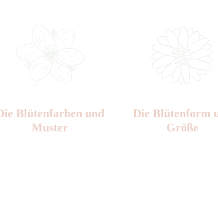
Die Blüten­farben und
Die Blüten­form 
Muster
Größe
Nr: 9
Nr: 1
Ø cm: 1,5-2