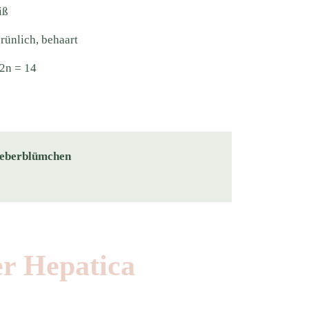
iß
rünlich, behaart
 2n = 14
Leberblümchen
er Hepatica