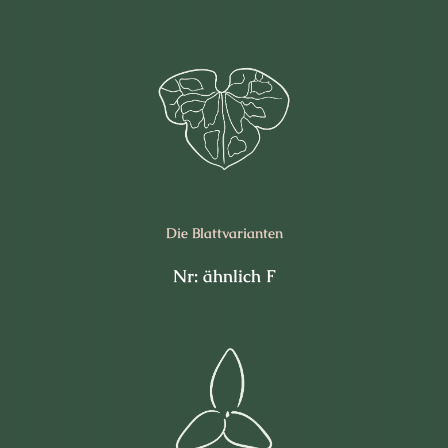
Die Blattvarianten
Nr: ähnlich F