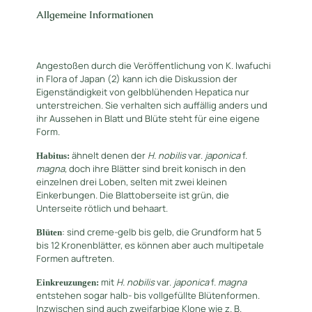
Allgemeine Informationen
Angestoßen durch die Veröffentlichung von K. Iwafuchi
in Flora of Japan (2) kann ich die Diskussion der
Eigenständigkeit von gelbblühenden Hepatica nur
unterstreichen. Sie verhalten sich auffällig anders und
ihr Aussehen in Blatt und Blüte steht für eine eigene
Form.
ähnelt denen der
H. nobilis
var.
japonica
f.
Habitus:
magna,
doch ihre Blätter sind breit konisch in den
einzelnen drei Loben, selten mit zwei kleinen
Einkerbungen. Die Blattoberseite ist grün, die
Unterseite rötlich und behaart.
: sind creme-gelb bis gelb, die Grundform hat 5
Blüten
bis 12 Kronenblätter, es können aber auch multipetale
Formen auftreten.
mit
H. nobilis
var.
japonica
f.
magna
Einkreuzungen:
entstehen sogar halb- bis vollgefüllte Blütenformen.
Inzwischen sind auch zweifarbige Klone wie z. B.