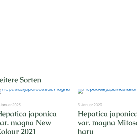
Nr: 6
itere Sorten
 Januar 2023
5. Januar 2023
Hepatica japonica
Hepatica japonic
var. magna New
var. magna Mitos
Colour 2021
haru