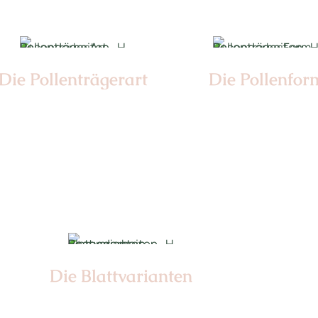
Die Pollen­trägerart
Die Pollen­for
Nr: 4
Nr: 1
Die Blattvarianten