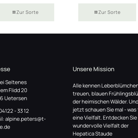
Zur Sorte
Zur Sorte
esse
Unsere Mission
lei Seltenes
Alle kennen Leberblümchen
dem Flidd 20
treuen, blauen Frühlingsbl
6 Uetersen
der heimischen Wälder. Un
jetzt schauen Sie mal - was 
 04122 - 33 12
eine Vielfalt. Entdecken Sie
il: alpine.peters@t-
wundervolle Vielfalt der
ne.de
Hepatica Staude