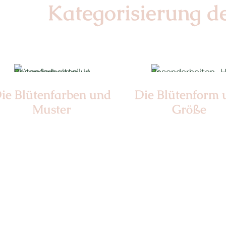
Kategorisierung d
ie Blüten­farben und
Die Blüten­form
Muster
Größe
Nr: 1/9
Nr: 0
Ø cm: 3-4