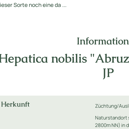
ieser Sorte noch eine da ...
Informatio
Hepatica nobilis "Abru
JP
Herkunft
Züchtung/Ausl
Naturstandort 
2800m NN) in d