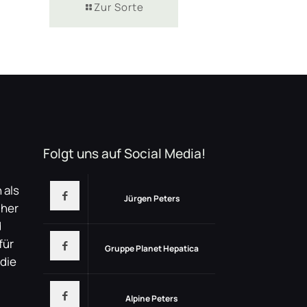
Zur Sorte
Folgt uns auf Social Media!
 als
Jürgen Peters
üher
d
für
Gruppe Planet Hepatica
 die
Alpine Peters