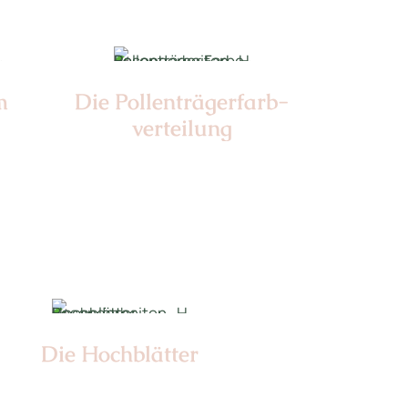
m
Die Pollen­trägerfarb­
verteilung
Nr: 6
Die Hochblätter