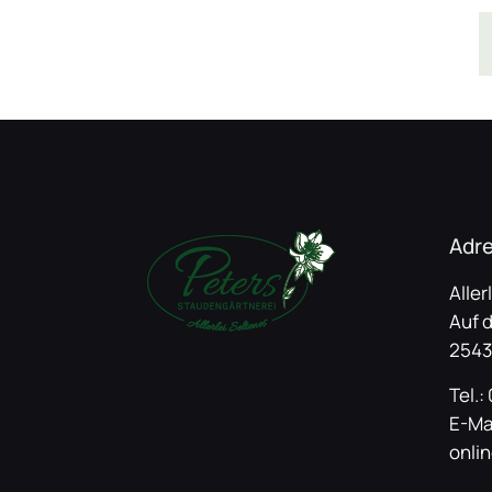
Adr
Aller
Auf 
2543
Tel.:
E-Ma
onli