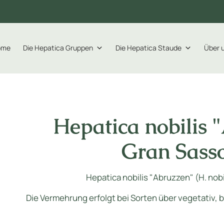
ome
Die Hepatica Gruppen
Die Hepatica Staude
Über 
Hepatica nobilis 
Gran Sasso
Hepatica nobilis "Abruzzen" (H. nobi
Die Vermehrung erfolgt bei Sorten über vegetativ, 