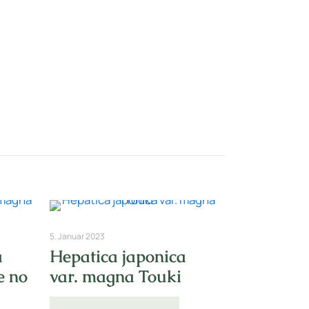
Nr: 1/2
5. Januar 2023
a
Hepatica japonica
e no
var. magna Touki