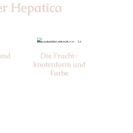
er Hepatica
 und
Die Frucht­
knotenform und
Farbe
Nr: 3
Farbe: grün