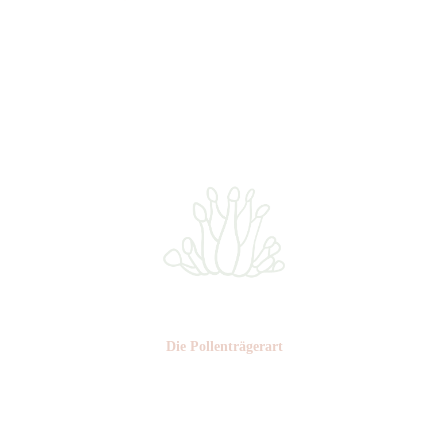
Nr: 3
Farbe: hellgrün
Die Pollen­trägerart
Nr: 5