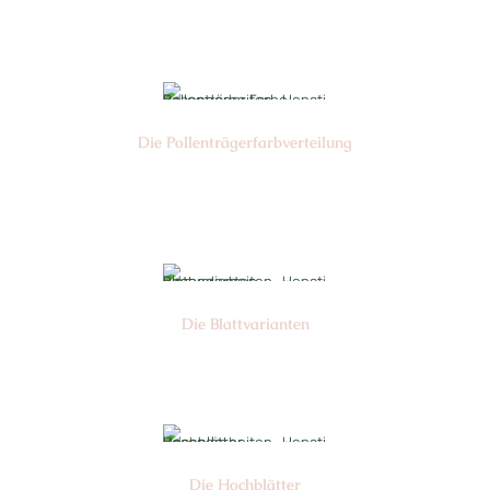
Nr: 4
Die Pollen­trägerfarb­verteilung
Nr: 6
Die Blattvarianten
Nr: 6
Die Hochblätter