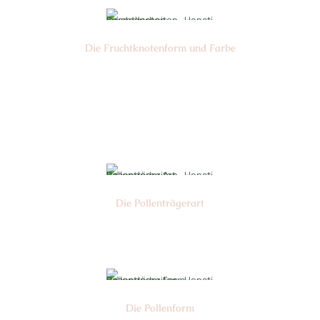
Die Frucht­knotenform und Farbe
Nr: 1
Farbe: grün
Die Pollen­trägerart
Nr: 4
Die Pollen­form