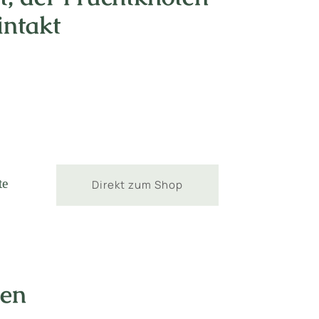
intakt
m
te
Direkt zum Shop
nen