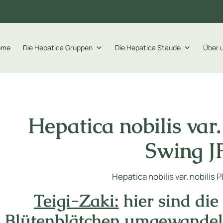
ome
Die Hepatica Gruppen
Die Hepatica Staude
Über 
Hepatica nobilis var.
Swing J
Hepatica nobilis var. nobilis 
Teigi-Zaki:
hier sind die
Blütenblätchen umgewandelt