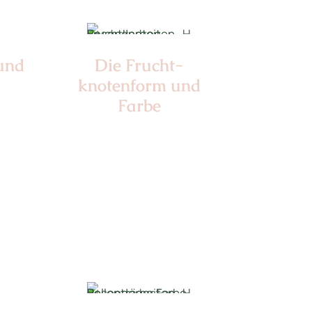
 und
Die Frucht­
knotenform und
Farbe
 15
Nr: 1
Farbe: grün