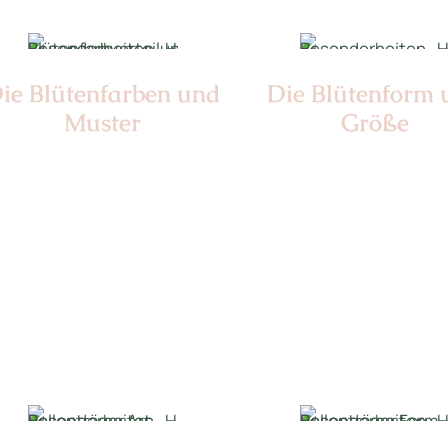
ie Blüten­farben und
Die Blüten­form
Muster
Größe
Nr:
Teigi-Zaki
Nr: 0
Ø cm: 3-4