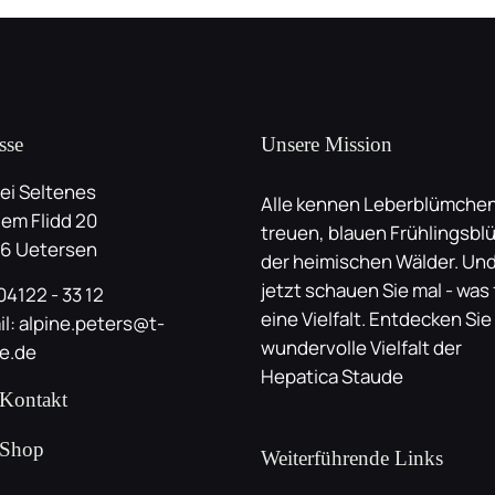
sse
Unsere Mission
lei Seltenes
Alle kennen Leberblümchen
dem Flidd 20
treuen, blauen Frühlingsbl
6 Uetersen
der heimischen Wälder. Un
jetzt schauen Sie mal - was 
 04122 - 33 12
eine Vielfalt. Entdecken Sie
il: alpine.peters@t-
wundervolle Vielfalt der
ne.de
Hepatica Staude
Kontakt
 Shop
Weiterführende Links