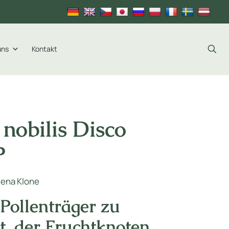
uns
Kontakt
 nobilis Disco
P
Plena Klone
 Pollenträger zu
, der Fruchtknoten