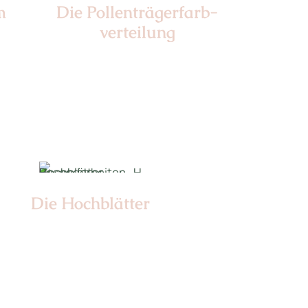
m
Die Pollen­trägerfarb­
verteilung
Nr:
Die Hochblätter
Nr: 1