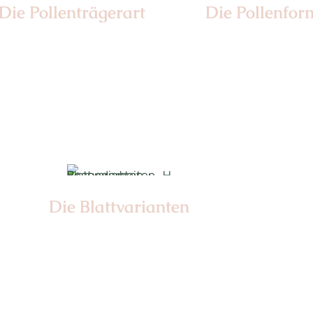
Die Pollen­trägerart
Die Pollen­for
Nr:
Nr:
Die Blattvarianten
Nr: 6