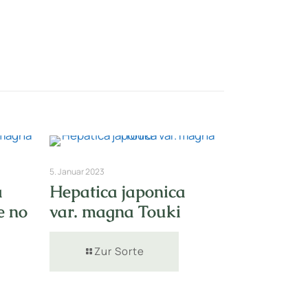
5. Januar 2023
a
Hepatica japonica
e no
var. magna Touki
Zur Sorte