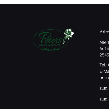
Adre
Aller
Auf 
2543
Tel.:
E-Ma
onli
zum 
zum