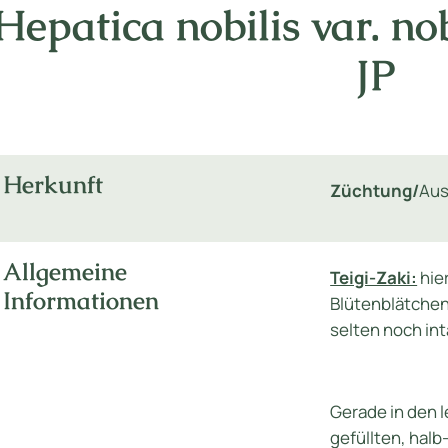
Hepatica nobilis var. no
JP
Herkunft
Züchtung/
Aus
Allgemeine
Teigi-Zaki:
hier
Informationen
Blütenblätchen
selten noch int
Gerade in den l
gefüllten, halb-