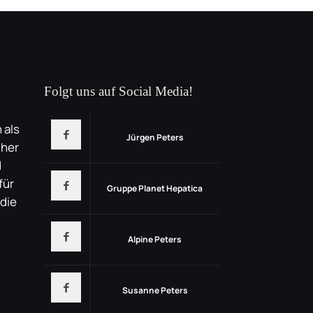
Folgt uns auf Social Media!
 als
Jürgen Peters
üher
d
für
Gruppe Planet Hepatica
 die
Alpine Peters
Susanne Peters