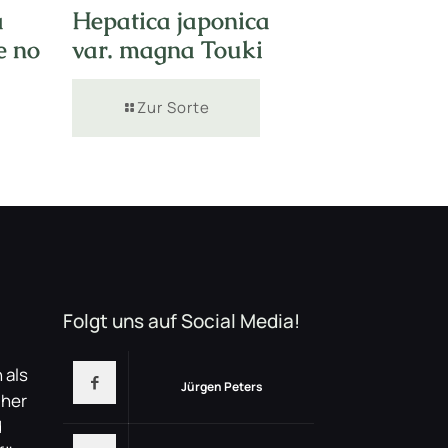
a
Hepatica japonica
e no
var. magna Touki
Zur Sorte
Folgt uns auf Social Media!
 als
Jürgen Peters
üher
d