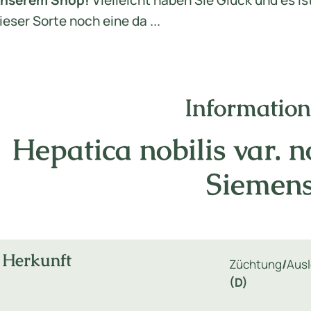
nserem Shop!
Vielleicht haben Sie Glück und es is
ieser Sorte noch eine da ...
Informatio
Hepatica nobilis var. no
Siemen
Herkunft
Züchtung
/
Aus
(D)