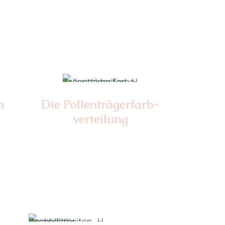
Farbe:
m
Die Pollen­trägerfarb­
verteilung
Nr: