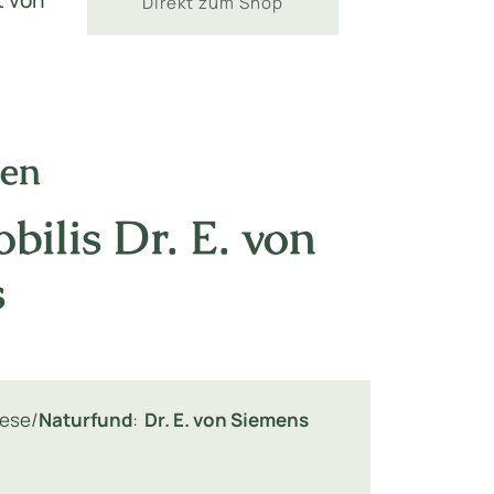
t von
Direkt zum Shop
nen
bilis Dr. E. von
s
lese/
Naturfund
:
Dr. E. von Siemens