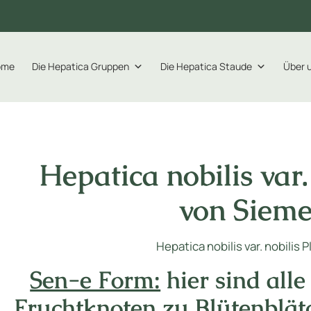
ome
Die Hepatica Gruppen
Die Hepatica Staude
Über 
Hepatica nobilis var. 
von Siem
Hepatica nobilis var. nobilis 
Sen-e Form:
hier sind alle
Fruchtknoten zu Blütenblä