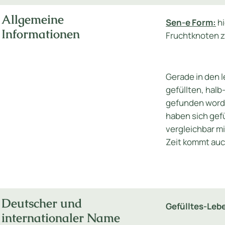
Allgemeine
Sen-e Form:
hi
Informationen
Fruchtknoten 
Gerade in den l
gefüllten, halb-
gefunden word
haben sich gef
vergleichbar m
Zeit kommt auch
Deutscher und
Gefülltes-Le
internationaler Name