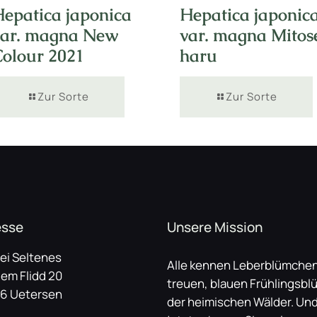
Hepatica japonica
Hepatica japonic
var. magna New
var. magna Mitos
Colour 2021
haru
Zur Sorte
Zur Sorte
esse
Unsere Mission
lei Seltenes
Alle kennen Leberblümchen
dem Flidd 20
treuen, blauen Frühlingsbl
6 Uetersen
der heimischen Wälder. Un