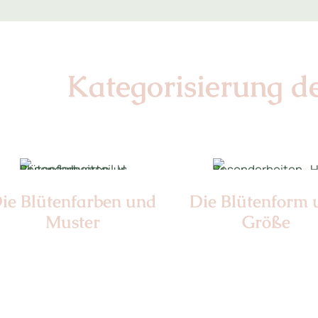
Kategorisierung d
ie Blüten­farben und
Die Blüten­form
Muster
Größe
Nr:
Sen-e 2