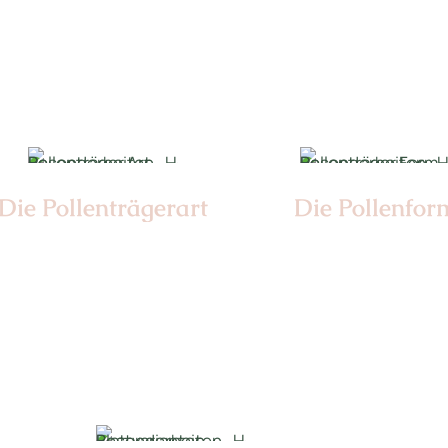
Nr: 11
Ø cm: 3-4
Die Pollen­trägerart
Die Pollen­for
Nr:
Nr: