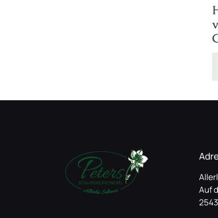
Adr
Aller
Auf 
2543