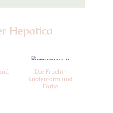
er Hepatica
 und
Die Frucht­
knotenform und
Farbe
4
Nr: