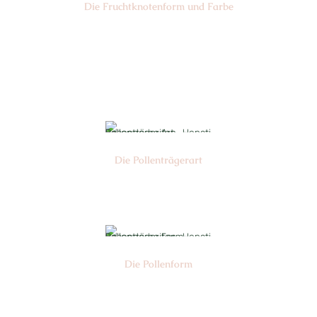
Die Frucht­knotenform und Farbe
Nr:
Farbe:
Die Pollen­trägerart
Nr: 4
Die Pollen­form
Nr: 2