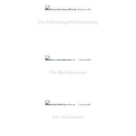
Die Pollen­trägerfarb­verteilung
Nr: 6
Die Blattvarianten
Nr: 6
Die Hochblätter
Nr: 1