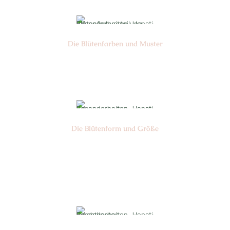
Die Blüten­farben und Muster
Nr: 0
Die Blüten­form und Größe
Nr:
Sandan
Ø cm: 3-4