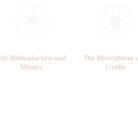
Die Blüten­farben und
Die Blüten­form 
Muster
Größe
Nr:
Sen-e 2
Nr: 0
Ø cm: 3-4,5