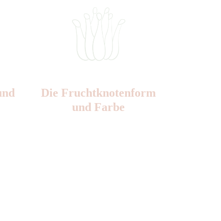
und
Die Frucht­knotenform
und Farbe
3
Nr:
Farbe: