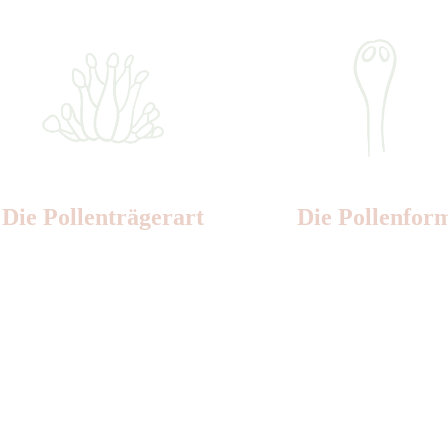
Die Pollen­trägerart
Die Pollen­for
Nr:
Nr: