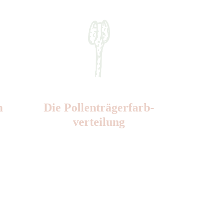
m
Die Pollen­trägerfarb­
verteilung
Nr: