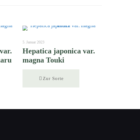
5. Januar 2023
var.
Hepatica japonica var.
haru
magna Touki
Zur Sorte