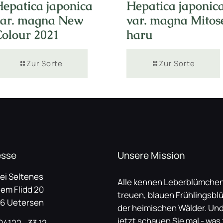
Hepatica japonica
Hepatica japonic
var. magna New
var. magna Mitos
Colour 2021
haru
Zur Sorte
Zur Sorte
esse
Unsere Mission
lei Seltenes
Alle kennen Leberblümchen
dem Flidd 20
treuen, blauen Frühlingsbl
6 Uetersen
der heimischen Wälder. Un
jetzt schauen Sie mal - was 
 04122 - 33 12