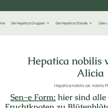
ome
Die Hepatica Gruppen
Die Hepatica Staude
Über 
Hepatica nobilis v
Alicia
Hepatica nobilis var. nobilis 
Sen-e Form:
hier sind alle
Fruchtknoten zu Blütenblä