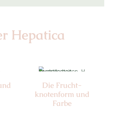
er Hepatica
 und
Die Frucht­
knotenform und
Farbe
Nr: