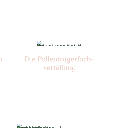
Farbe:
m
Die Pollen­trägerfarb­
verteilung
Nr: