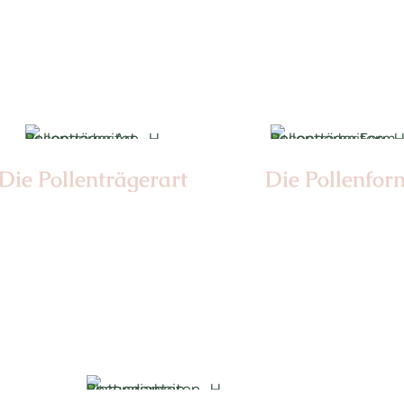
Nr: 0
Ø cm: 3-4
Die Pollen­trägerart
Die Pollen­for
Nr:
Nr: