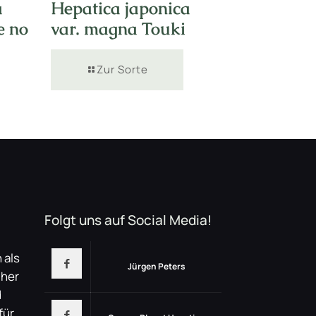
a
Hepatica japonica
e no
var. magna Touki
Zur Sorte
Folgt uns auf Social Media!
 als
Jürgen Peters
üher
d
für