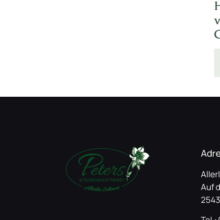
Adr
Aller
Auf 
2543
Tel.: