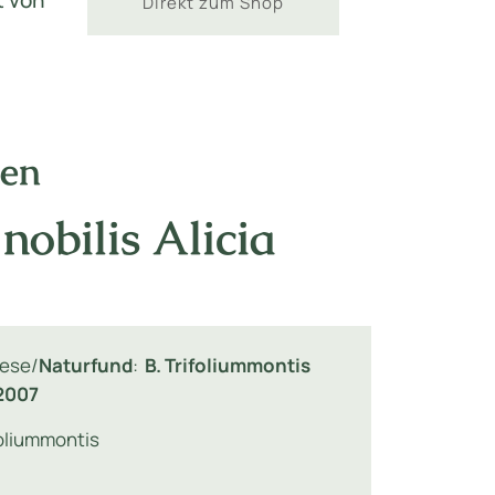
t von
Direkt zum Shop
nen
nobilis Alicia
ese/
Naturfund
:
B. Trifoliummontis
2007
foliummontis