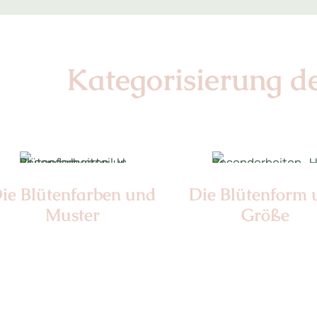
Kategorisierung d
ie Blüten­farben und
Die Blüten­form
Muster
Größe
Nr: Sen-e