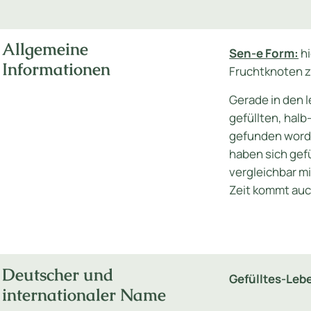
Allgemeine
Sen-e Form:
hi
Informationen
Fruchtknoten 
Gerade in den l
gefüllten, halb-
gefunden word
haben sich gef
vergleichbar m
Zeit kommt auch
Deutscher und
Gefülltes-Le
internationaler Name