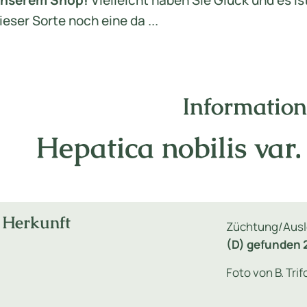
nserem Shop!
Vielleicht haben Sie Glück und es is
ieser Sorte noch eine da ...
Informatio
Hepatica nobilis var. 
Herkunft
Züchtung/Ausl
(D) gefunden 
Foto von B. Tri