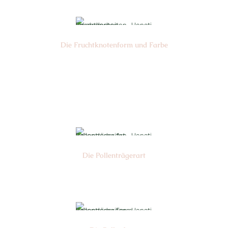
Die Frucht­knotenform und Farbe
Nr:
Farbe:
Die Pollen­trägerart
Nr: 2