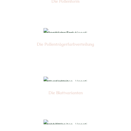
Die Pollen­form
Nr: 4
Die Pollen­trägerfarb­verteilung
Nr: 6
Die Blattvarianten
Nr: 6