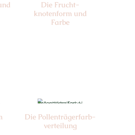
 und
Die Frucht­
knotenform und
Farbe
Nr:
5
Farbe:
m
Die Pollen­trägerfarb­
verteilung