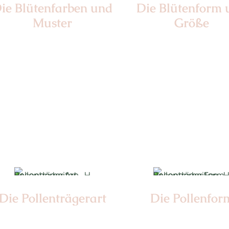
ie Blüten­farben und
Die Blüten­form
Muster
Größe
Nr: Center
Nr: 0
Ø cm: 3-4,
Die Pollen­trägerart
Die Pollen­for