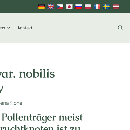
uns
Kontakt
ar. nobilis
y
Plena Klone
 Pollenträger meist
ruchtknoten ist zu