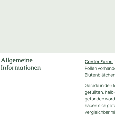
Allgemeine
Center Form:
h
Informationen
Pollen vorhande
Blütenblätche
Gerade in den l
gefüllten, halb-
gefunden word
haben sich gef
vergleichbar m