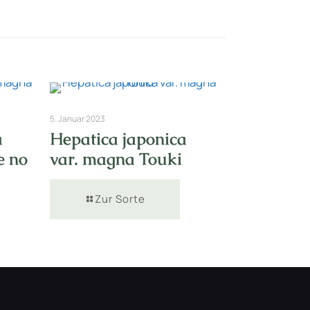
5. Januar 2023
a
Hepatica japonica
e no
var. magna Touki
Zur Sorte