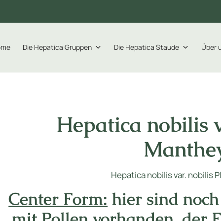
ome
Die Hepatica Gruppen
Die Hepatica Staude
Über 
Hepatica nobilis v
Manthe
Hepatica nobilis var. nobilis 
Center Form:
hier sind noch
mit Pollen vorhanden, der F