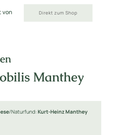
t von
Direkt zum Shop
nen
nobilis Manthey
lese
/Naturfund:
Kurt-Heinz Manthey