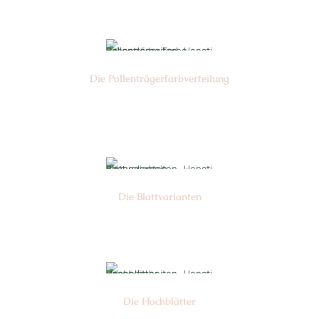
Nr: 4
Die Pollen­trägerfarb­verteilung
Nr: 6
Die Blattvarianten
Nr: 6
Die Hochblätter