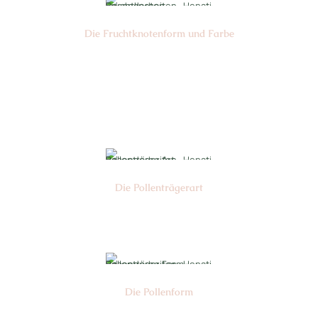
Die Frucht­knotenform und Farbe
Nr:
Farbe:
Die Pollen­trägerart
Nr: 4
Die Pollen­form