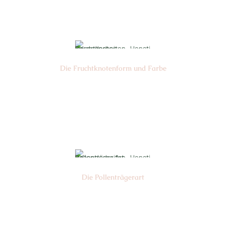
Ø cm: 3-4
Die Frucht­knotenform und Farbe
Nr:
Farbe:
Die Pollen­trägerart
Nr: 3