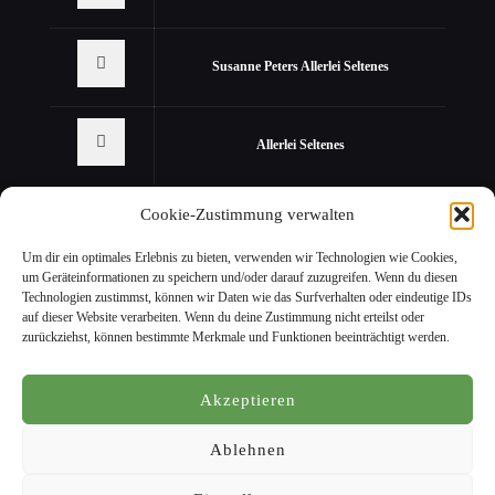
Susanne Peters Allerlei Seltenes
Allerlei Seltenes
Cookie-Zustimmung verwalten
Um dir ein optimales Erlebnis zu bieten, verwenden wir Technologien wie Cookies,
um Geräteinformationen zu speichern und/oder darauf zuzugreifen. Wenn du diesen
Technologien zustimmst, können wir Daten wie das Surfverhalten oder eindeutige IDs
auf dieser Website verarbeiten. Wenn du deine Zustimmung nicht erteilst oder
zurückziehst, können bestimmte Merkmale und Funktionen beeinträchtigt werden.
© 2022 Staudengärtnerei Peters. All Rights Reserved. Design by
KW
Akzeptieren
Ablehnen