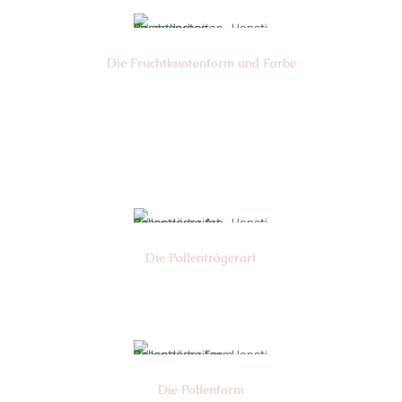
Die Frucht­knotenform und Farbe
Nr: 3
Farbe: grün
Die Pollen­trägerart
Nr: 5
Die Pollen­form