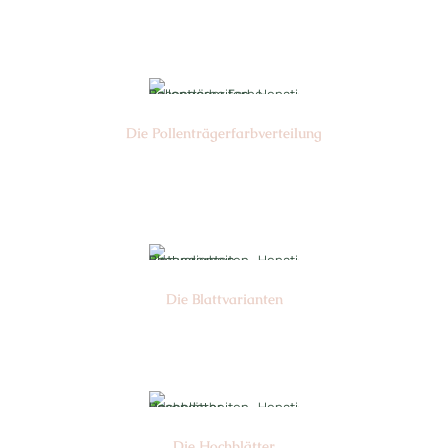
Nr: 5
Die Pollen­trägerfarb­verteilung
Nr: 1
Die Blattvarianten
Nr: 6
Die Hochblätter