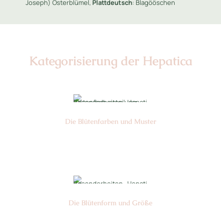
Joseph) Osterblümel,
Plattdeutsch
: Blagööschen
Kategorisierung der Hepatica
Die Blüten­farben und Muster
Nr: 2/3
Die Blüten­form und Größe