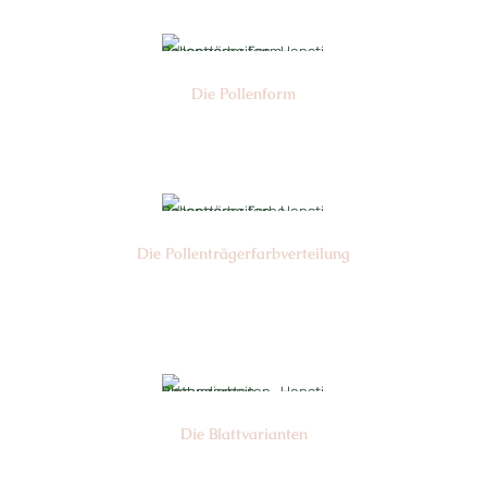
Die Pollen­form
Nr: 4
Die Pollen­trägerfarb­verteilung
Nr: 1
Die Blattvarianten
Nr: 6