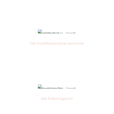
Nr: 1
Ø cm: 3-5
Die Frucht­knotenform und Farbe
Nr: 3
Farbe: grün
Die Pollen­trägerart
Nr: 4