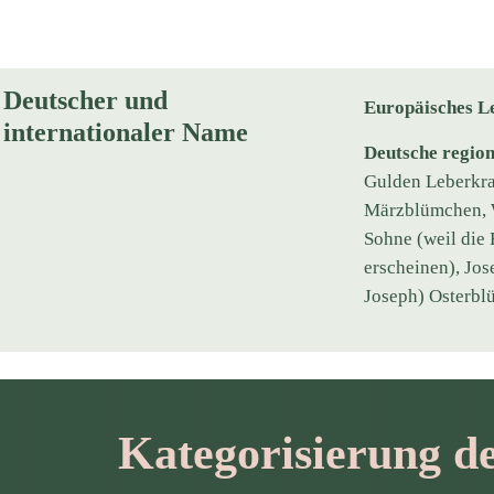
Deutscher und
Europäisches L
internationaler Name
Deutsche regio
Gulden Leberkra
Märzblümchen, 
Sohne (weil die 
erscheinen), Jo
Joseph) Osterbl
Kategorisierung d