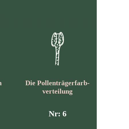
m
Die Pollen­trägerfarb­
verteilung
Nr: 6