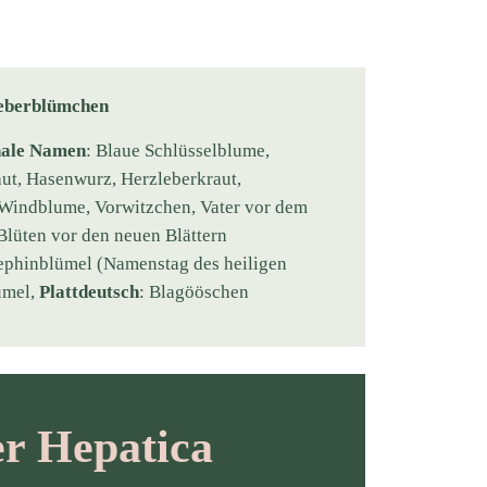
eberblümchen
nale Namen
: Blaue Schlüsselblume,
ut, Hasenwurz, Herzleberkraut,
Windblume, Vorwitzchen, Vater vor dem
Blüten vor den neuen Blättern
sephinblümel (Namenstag des heiligen
ümel,
Plattdeutsch
: Blagööschen
er Hepatica