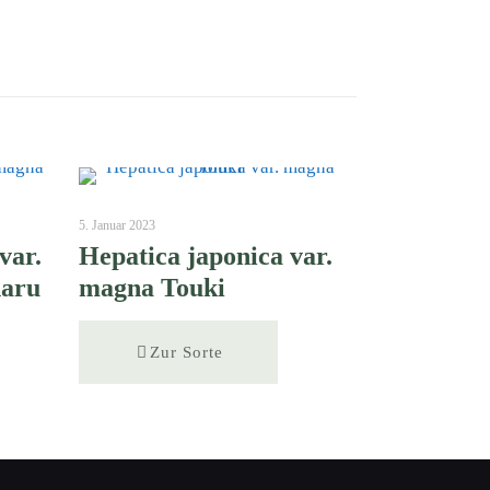
5. Januar 2023
var.
Hepatica japonica var.
haru
magna Touki
Zur Sorte