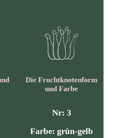
und
Die Frucht­knotenform
und Farbe
Nr: 3
Farbe: grün-gelb