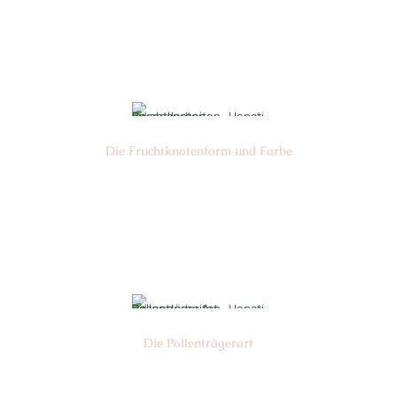
Nr: 9
Ø cm: 3-4
Die Frucht­knotenform und Farbe
Nr: 3
Farbe: grün
Die Pollen­trägerart
Nr: 5