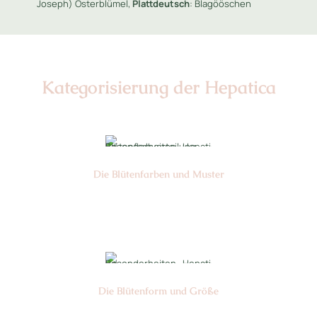
Joseph) Osterblümel,
Plattdeutsch
: Blagööschen
Kategorisierung der Hepatica
Die Blüten­farben und Muster
Nr: 0
Die Blüten­form und Größe