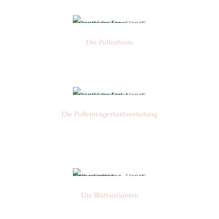
Die Pollen­form
Nr: 4
Die Pollen­trägerfarb­verteilung
Nr: 6
Die Blattvarianten
Nr: 6