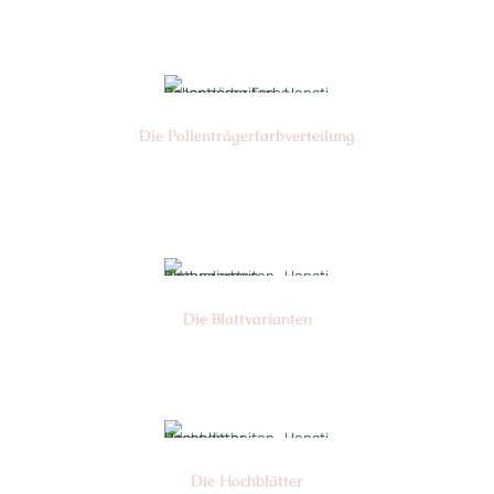
Nr: 18
Die Pollen­trägerfarb­verteilung
Nr: 5
Die Blattvarianten
Nr: 6
Die Hochblätter