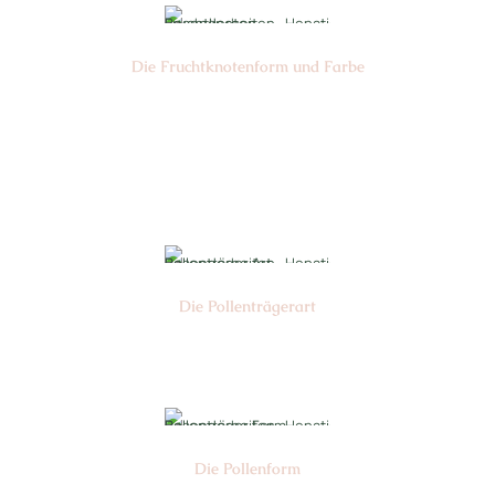
Die Frucht­knotenform und Farbe
Nr: 3
Farbe: grün-gelb
Die Pollen­trägerart
Nr: 4
Die Pollen­form