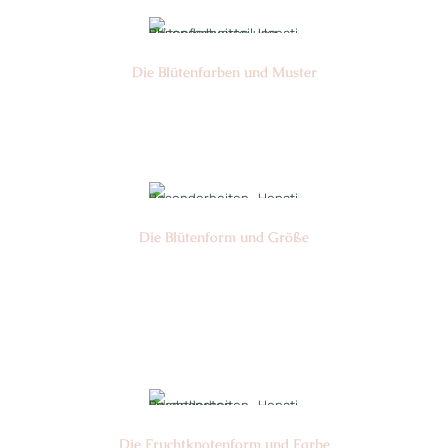
Die Blüten­farben und Muster
Nr: 0
Die Blüten­form und Größe
Nr: 22
Ø cm: 3-4
Die Frucht­knotenform und Farbe