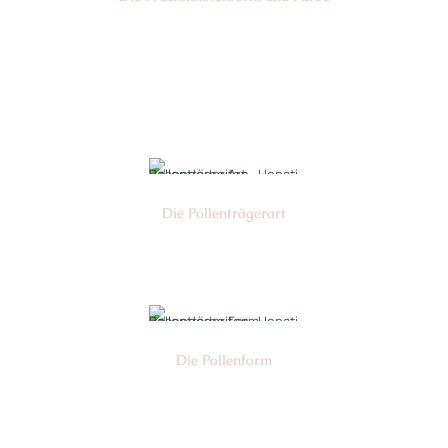
Nr:
Farbe:
Die Pollen­trägerart
Nr:
Die Pollen­form
Nr: