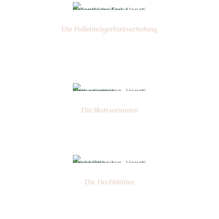
Die Pollen­trägerfarb­verteilung
Nr:
Die Blattvarianten
Nr: 6
Die Hochblätter
Nr: 1/2