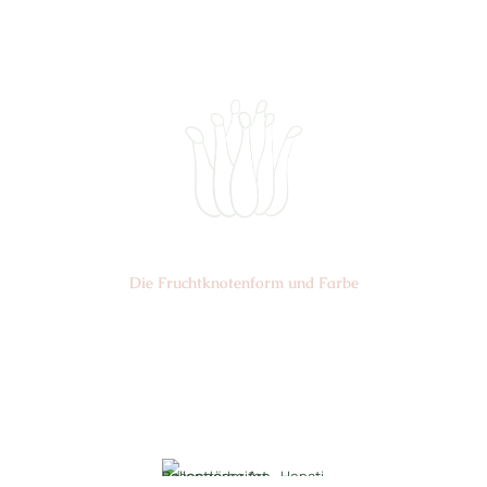
Ø cm: 3-4
Die Frucht­knotenform und Farbe
Nr: 2
Farbe: gelb