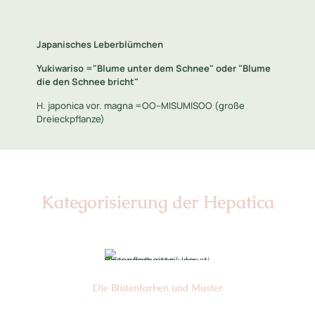
Japanisches Leberblümchen
Yukiwariso ="Blume unter dem Schnee" oder "Blume
die den Schnee bricht"
H. japonica vor. magna =OO--MISUMISOO (große
Dreieckpflanze)
Kategorisierung der Hepatica
Die Blüten­farben und Muster