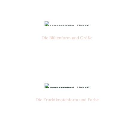
Nr: 0
Die Blüten­form und Größe
Nr: 12/7
Ø cm: 3-4
Die Frucht­knotenform und Farbe
Nr: 3
Farbe: grün gelb