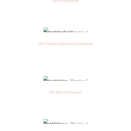
Die Pollen­form
Nr:
Die Pollen­trägerfarb­verteilung
Nr:
Die Blattvarianten
Nr: 6