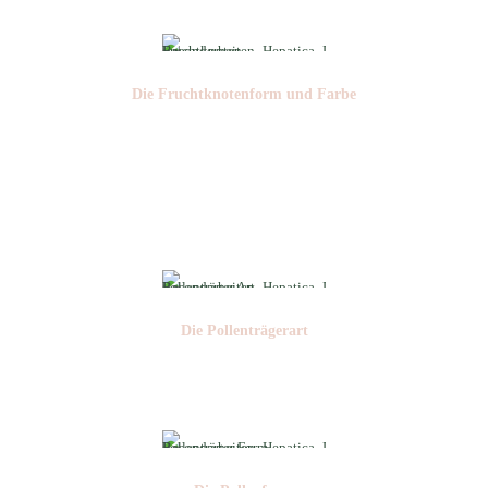
Die Frucht­knotenform und Farbe
Nr:
Farbe:
Die Pollen­trägerart
Nr: