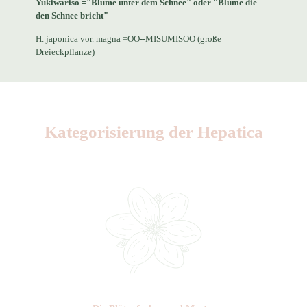
Yukiwariso ="Blume unter dem Schnee" oder "Blume die
den Schnee bricht"
H. japonica vor. magna =OO--MISUMISOO (große
Dreieckpflanze)
Kategorisierung der Hepatica