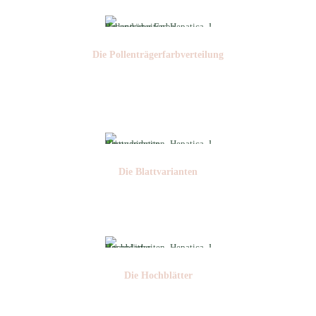
Die Pollen­trägerfarb­verteilung
Nr: 5
Die Blattvarianten
Nr: 6
Die Hochblätter
Nr: 1/2