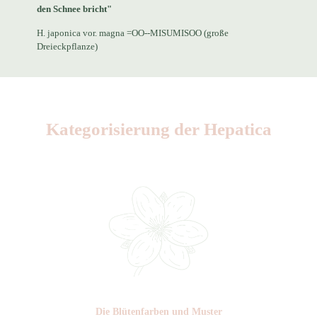
den Schnee bricht"
H. japonica vor. magna =OO--MISUMISOO (große
Dreieckpflanze)
Kategorisierung der Hepatica
Die Blüten­farben und Muster