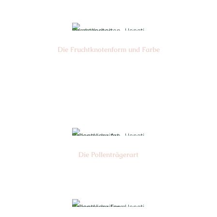
Die Frucht­knotenform und Farbe
Nr: 2
Farbe: gelb
Die Pollen­trägerart
Nr: 4