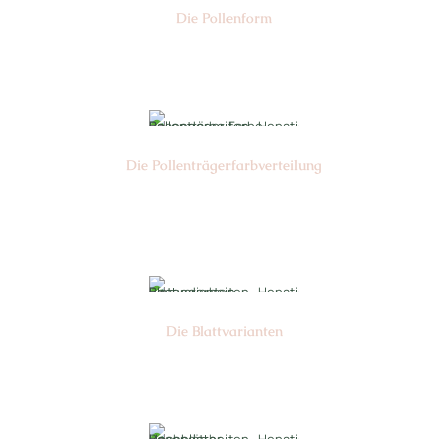
Die Pollen­form
Nr: 4
Die Pollen­trägerfarb­verteilung
Nr: 1/6
Die Blattvarianten
Nr: 6