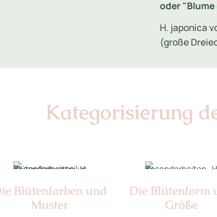
oder "Blume 
H. japonica 
(große Dreie
Kategorisierung d
ie Blüten­farben und
Die Blüten­form
Muster
Größe