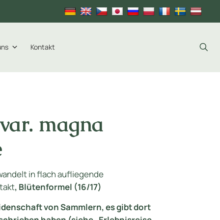
uns
Kontakt
 var. magna
e
ndelt in flach aufliegende
takt
,
Blütenformel (16/17)
eidenschaft von Sammlern, es gibt dort
schrieben haben (siehe „Erlebnisreise