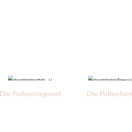
Nr: 17
Nr: 4
Ø cm: 3-4
Die Pollen­trägerart
Die Pollen­for
Nr:
Nr: