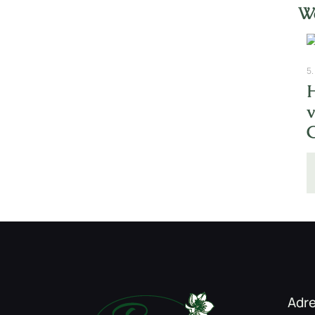
We
5.
Adr