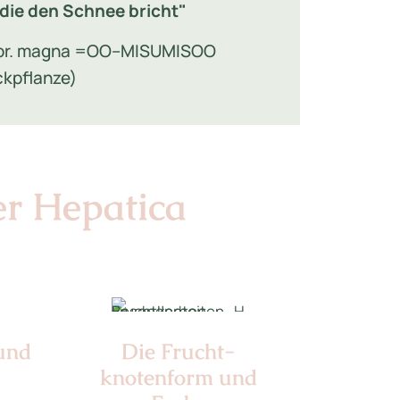
die den Schnee bricht"
vor. magna =OO--MISUMISOO
ckpflanze)
er Hepatica
 und
Die Frucht­
knotenform und