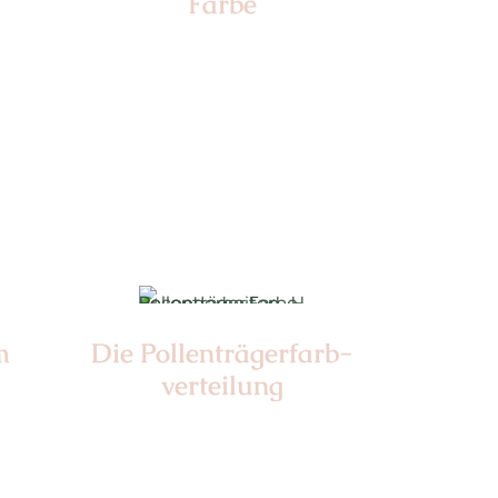
Farbe
Nr: 2
Farbe: grün
m
Die Pollen­trägerfarb­
verteilung
Nr: