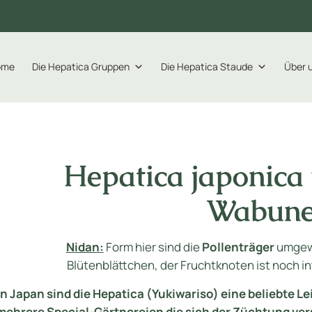
ome
Die Hepatica Gruppen
Die Hepatica Staude
Über 
Hepatica japonica
Wabun
Nidan:
Form hier sind die
Pollenträger
umgewa
Blütenblättchen, der Fruchtknoten ist noch in
In Japan sind die Hepatica (Yukiwariso) eine beliebte L
mehrere Special-Gärtnereien die sich der Züchtung ver